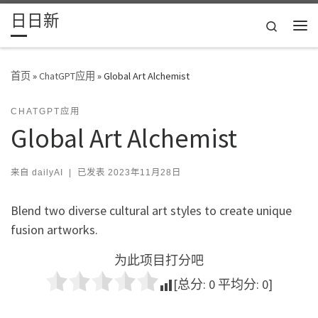
日日新
Skip to content
Search
主
首页
»
ChatGPT应用
»
Global Art Alchemist
CHATGPT应用
Global Art Alchemist
来自
dailyAI
|
已发表
2023年11月28日
Blend two diverse cultural art styles to create unique
fusion artworks.
为此项目打分吧
[总分:
0
平均分:
0
]