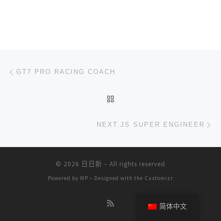
文章导航
上一篇
GT7 PRO RACING COACH
返回文章列表
下
NEXT.JS SUPER ENGINEER
© 2026
日日新
– All rights reserved
Powered by
WP
– Designed with the
Customizr
简体中文