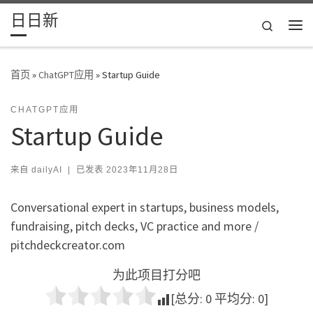
日日新
Skip to content
Search
主
首页
»
ChatGPT应用
»
Startup Guide
CHATGPT应用
Startup Guide
来自
dailyAI
|
已发表
2023年11月28日
Conversational expert in startups, business models,
fundraising, pitch decks, VC practice and more /
pitchdeckcreator.com
为此项目打分吧
[总分:
0
平均分:
0
]