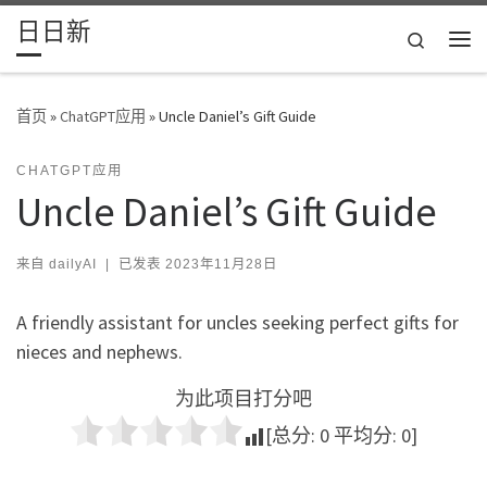
日日新
Skip to content
Search
主
首页
»
ChatGPT应用
»
Uncle Daniel’s Gift Guide
CHATGPT应用
Uncle Daniel’s Gift Guide
来自
dailyAI
|
已发表
2023年11月28日
A friendly assistant for uncles seeking perfect gifts for
nieces and nephews.
为此项目打分吧
[总分:
0
平均分:
0
]