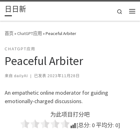
日日新
Skip to content
Search
主
首页
»
ChatGPT应用
»
Peaceful Arbiter
CHATGPT应用
Peaceful Arbiter
来自
dailyAI
|
已发表
2023年11月28日
An empathetic online moderator for guiding
emotionally-charged discussions.
为此项目打分吧
[总分:
0
平均分:
0
]