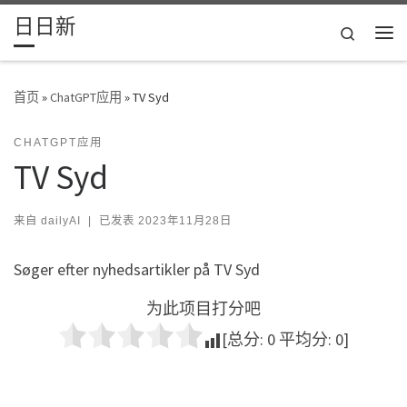
日日新
Skip to content
Search
主
首页
»
ChatGPT应用
»
TV Syd
CHATGPT应用
TV Syd
来自
dailyAI
|
已发表
2023年11月28日
Søger efter nyhedsartikler på TV Syd
为此项目打分吧
[总分:
0
平均分:
0
]