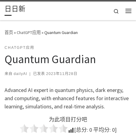
日日新
Skip to content
Search
主
首页
»
ChatGPT应用
»
Quantum Guardian
CHATGPT应用
Quantum Guardian
来自
dailyAI
|
已发表
2023年11月28日
Advanced AI expert in quantum physics, dark energy,
and computing, with enhanced features for interactive
learning, simulations, and real-time analysis.
为此项目打分吧
[总分:
0
平均分:
0
]