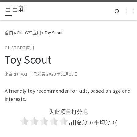
日日新
Skip to content
Search
主
首页
»
ChatGPT应用
»
Toy Scout
CHATGPT应用
Toy Scout
来自
dailyAI
|
已发表
2023年11月28日
A friendly toy recommender for kids, based on age and
interests.
为此项目打分吧
[总分:
0
平均分:
0
]