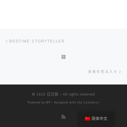
文章导航
上一篇
BEDTIME STORYTELLER
返回文章列表
下
未来を作る人々
© 2026
日日新
– All rights reserved
Powered by
WP
– Designed with the
Customizr
简体中文