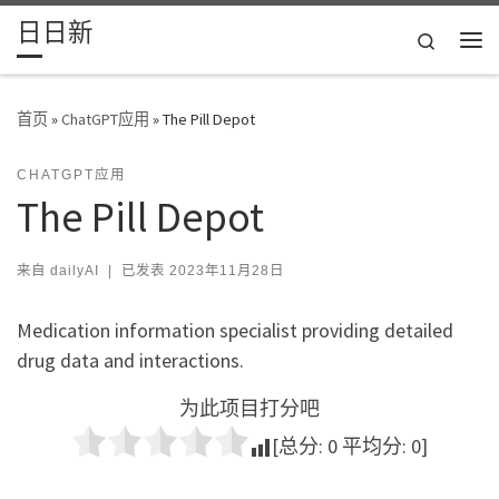
日日新
Skip to content
Search
主
首页
»
ChatGPT应用
»
The Pill Depot
CHATGPT应用
The Pill Depot
来自
dailyAI
|
已发表
2023年11月28日
Medication information specialist providing detailed
drug data and interactions.
为此项目打分吧
[总分:
0
平均分:
0
]