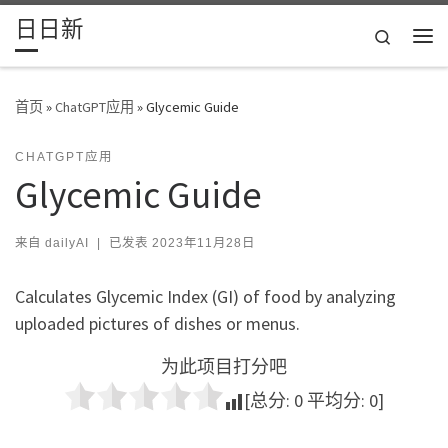
日日新
Skip to content
Search
主
首页
»
ChatGPT应用
»
Glycemic Guide
CHATGPT应用
Glycemic Guide
来自
dailyAI
|
已发表
2023年11月28日
Calculates Glycemic Index (GI) of food by analyzing
uploaded pictures of dishes or menus.
为此项目打分吧
[总分:
0
平均分:
0
]