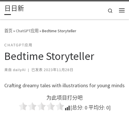
日日新
Skip to content
Search
主
首页
»
ChatGPT应用
»
Bedtime Storyteller
CHATGPT应用
Bedtime Storyteller
来自
dailyAI
|
已发表
2023年11月28日
Crafting dreamy tales with illustrations for young minds
为此项目打分吧
[总分:
0
平均分:
0
]