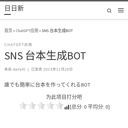
日日新
Skip to content
Search
主
首页
»
ChatGPT应用
»
SNS 台本生成BOT
CHATGPT应用
SNS 台本生成BOT
来自
dailyAI
|
已发表
2023年11月28日
誰でも簡単に台本を作ってくれるBOT
为此项目打分吧
[总分:
0
平均分:
0
]