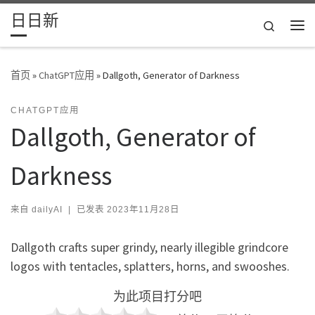
日日新
Skip to content
Search
主
首页
»
ChatGPT应用
»
Dallgoth, Generator of Darkness
CHATGPT应用
Dallgoth, Generator of
Darkness
来自
dailyAI
|
已发表
2023年11月28日
Dallgoth crafts super grindy, nearly illegible grindcore
logos with tentacles, splatters, horns, and swooshes.
为此项目打分吧