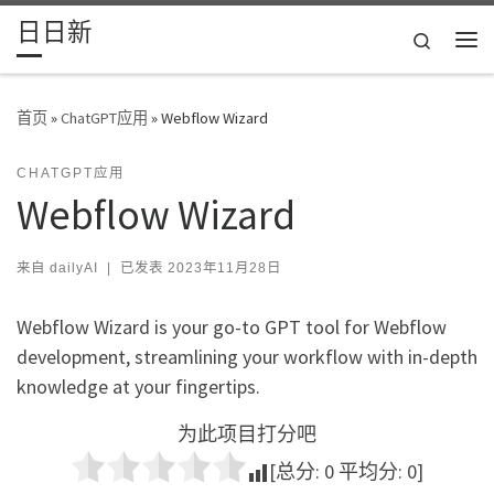
日日新
Skip to content
Search
主
首页
»
ChatGPT应用
»
Webflow Wizard
CHATGPT应用
Webflow Wizard
来自
dailyAI
|
已发表
2023年11月28日
Webflow Wizard is your go-to GPT tool for Webflow
development, streamlining your workflow with in-depth
knowledge at your fingertips.
为此项目打分吧
[总分:
0
平均分:
0
]