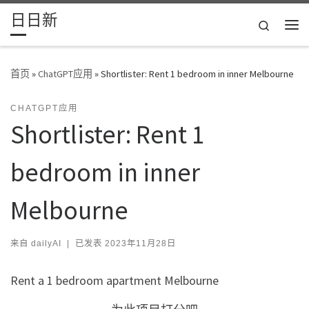
日日新
Skip to content
Search
主
首页
»
ChatGPT应用
»
Shortlister: Rent 1 bedroom in inner Melbourne
CHATGPT应用
Shortlister: Rent 1
bedroom in inner
Melbourne
来自
dailyAI
|
已发表
2023年11月28日
Rent a 1 bedroom apartment Melbourne