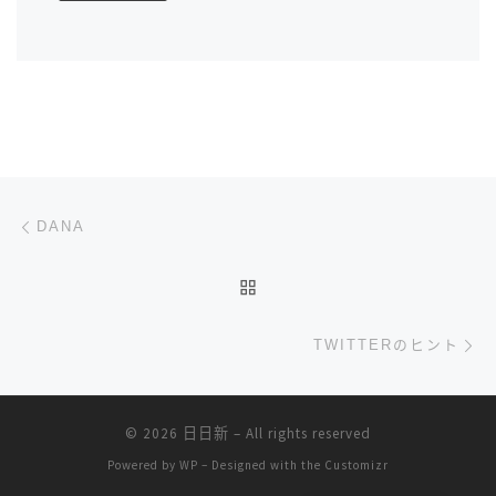
文章导航
上一篇
DANA
返回文章列表
下
TWITTERのヒント
© 2026
日日新
– All rights reserved
Powered by
WP
– Designed with the
Customizr