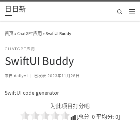
日日新
Skip to content
Search
主
首页
»
ChatGPT应用
»
SwiftUI Buddy
CHATGPT应用
SwiftUI Buddy
来自
dailyAI
|
已发表
2023年11月28日
SwiftUI code generator
为此项目打分吧
[总分:
0
平均分:
0
]