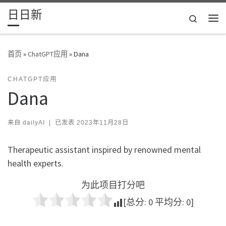
日日新
Skip to content
Search
主
首页
»
ChatGPT应用
»
Dana
CHATGPT应用
Dana
来自
dailyAI
|
已发表
2023年11月28日
Therapeutic assistant inspired by renowned mental
health experts.
为此项目打分吧
[总分:
0
平均分:
0
]