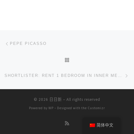
文章导航
上一篇
PEPE PICASSO
返回文章列表
下
SHORTLISTER: RENT 1 BEDROOM IN INNER MELBOURNE
© 2026
日日新
– All rights reserved
Powered by
WP
– Designed with the
Customizr
简体中文