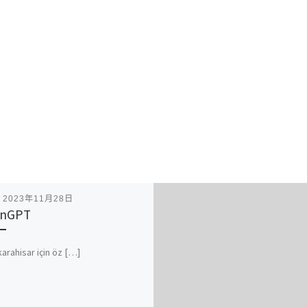
表
2023年11月28日
onGPT
arahisar için öz […]