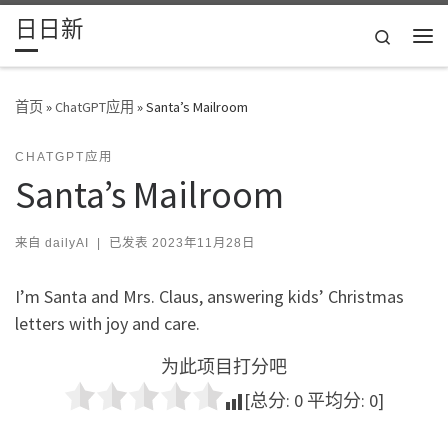
日日新
Skip to content
Search
主
首页
»
ChatGPT应用
»
Santa’s Mailroom
CHATGPT应用
Santa’s Mailroom
来自
dailyAI
|
已发表
2023年11月28日
I’m Santa and Mrs. Claus, answering kids’ Christmas
letters with joy and care.
为此项目打分吧
[总分:
0
平均分:
0
]