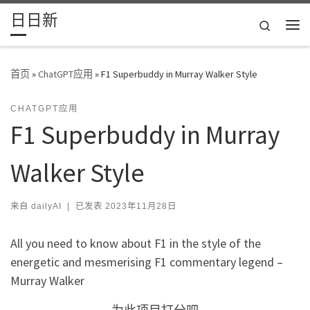
日日新
Skip to content
Search
主
首页
»
ChatGPT应用
»
F1 Superbuddy in Murray Walker Style
CHATGPT应用
F1 Superbuddy in Murray
Walker Style
来自
dailyAI
|
已发表
2023年11月28日
All you need to know about F1 in the style of the
energetic and mesmerising F1 commentary legend –
Murray Walker