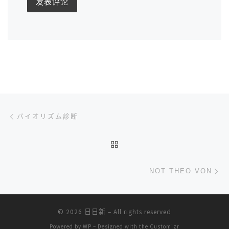
文章导航
上一篇
バイオリズム診断
返回文章列表
下
NOT THEO VON
© 2026
日日新
– All rights reserved
Powered by
WP
– Designed with the
Customizr