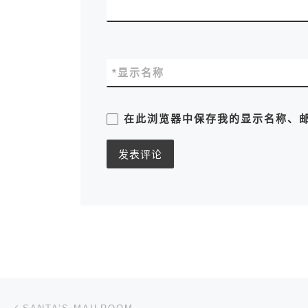
*
显示名称
在此浏览器中保存我的显示名称、
文章导航
上一篇