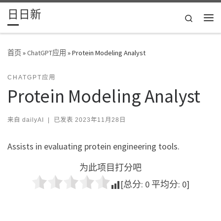
日日新
Skip to content
Search
主
首页
»
ChatGPT应用
»
Protein Modeling Analyst
CHATGPT应用
Protein Modeling Analyst
来自
dailyAI
|
已发表
2023年11月28日
Assists in evaluating protein engineering tools.
为此项目打分吧
[总分:
0
平均分:
0
]