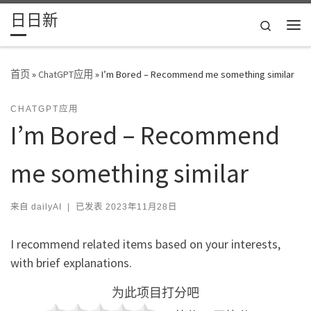
日日新
Skip to content
Search
主
首页
»
ChatGPT应用
»
I’m Bored – Recommend me something similar
CHATGPT应用
I’m Bored – Recommend
me something similar
来自
dailyAI
|
已发表
2023年11月28日
I recommend related items based on your interests,
with brief explanations.
为此项目打分吧