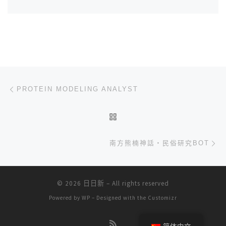
文章导航
上一篇
PROTEIN MODELING ANALYST
返回文章列表
下
南方熊楠神話・民俗研究BOT
© 2026
日日新
– All rights reserved
Powered by
WP
– Designed with the
Customizr