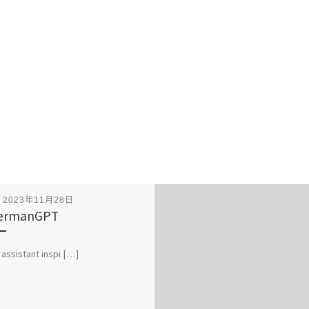
表
2023年11月28日
ermanGPT
 assistant inspi […]