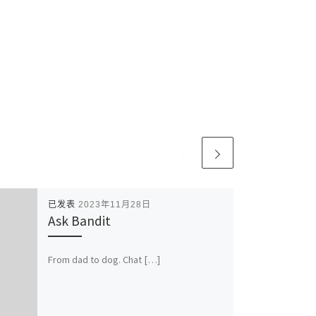
已发表
2023年11月28日
Ask Bandit
From dad to dog. Chat […]