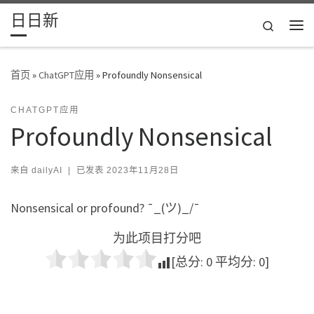
日日新
Skip to content
Search
主
首页
»
ChatGPT应用
»
Profoundly Nonsensical
CHATGPT应用
Profoundly Nonsensical
来自
dailyAI
|
已发表
2023年11月28日
Nonsensical or profound? ¯_(ツ)_/¯
为此项目打分吧
[总分:
0
平均分:
0
]