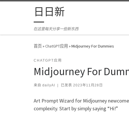
Skip to content
日日新
在这里每天分享一些新东西
首页
»
ChatGPT应用
»
Midjourney For Dummies
CHATGPT应用
Midjourney For Dum
来自
dailyAI
|
已发表
2023年11月28日
Art Prompt Wizard for Midjourney newcomers. 
complexity. Start by simply saying “Hi!”