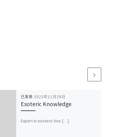
已发表
2023年11月28日
Esoteric Knowledge
Expert in esoteric kno […]