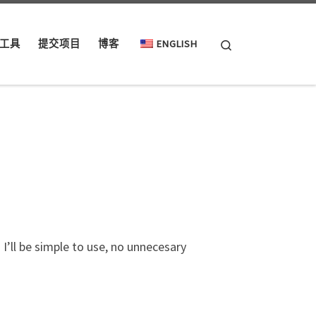
Search
工具
提交项目
博客
ENGLISH
I’ll be simple to use, no unnecesary