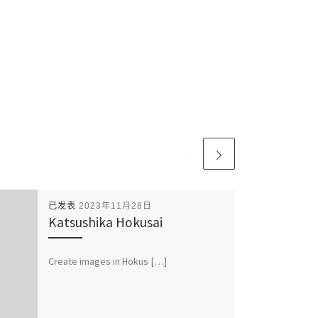
已发表
2023年11月28日
Katsushika Hokusai
Create images in Hokus […]