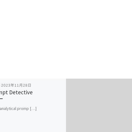
表
2023年11月28日
pt Detective
analytical promp […]