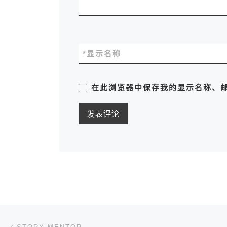
*
显示名称
在此浏览器中保存我的显示名称、
文章导航
上一篇