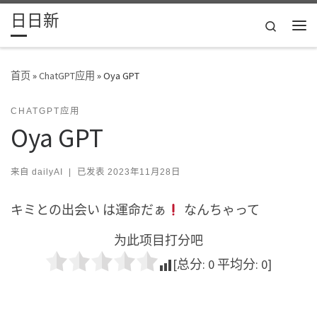
日日新
Skip to content
Search
主
首页
»
ChatGPT应用
»
Oya GPT
CHATGPT应用
Oya GPT
来自
dailyAI
|
已发表
2023年11月28日
キミとの出会い は運命だぁ
なんちゃって
为此项目打分吧
[总分:
0
平均分:
0
]