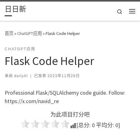
日日新
Skip to content
Search
主
首页
»
ChatGPT应用
»
Flask Code Helper
CHATGPT应用
Flask Code Helper
来自
dailyAI
|
已发表
2023年11月28日
Professional Flask/SQLAlchemy code guide. Follow:
https://x.com/navid_re
为此项目打分吧
[总分:
0
平均分:
0
]