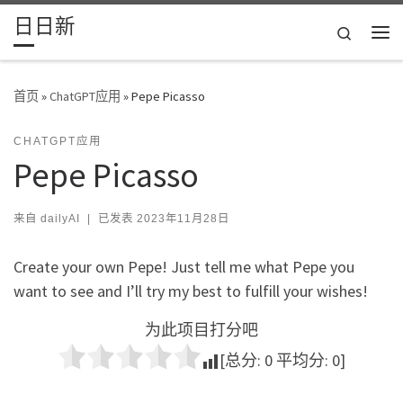
日日新
Skip to content
Search
主
首页
»
ChatGPT应用
»
Pepe Picasso
CHATGPT应用
Pepe Picasso
来自
dailyAI
|
已发表
2023年11月28日
Create your own Pepe! Just tell me what Pepe you
want to see and I’ll try my best to fulfill your wishes!
为此项目打分吧
[总分:
0
平均分:
0
]