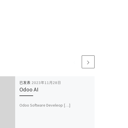
已发表
2023年11月28日
Odoo AI
Odoo Software Develeop […]