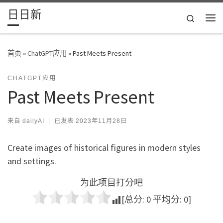
日日新
Skip to content
Search
主
首页
»
ChatGPT应用
»
Past Meets Present
CHATGPT应用
Past Meets Present
来自
dailyAI
|
已发表
2023年11月28日
Create images of historical figures in modern styles
and settings.
为此项目打分吧
[总分:
0
平均分:
0
]