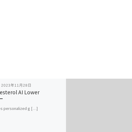
表
2023年11月28日
esterol AI Lower
s personalized g […]