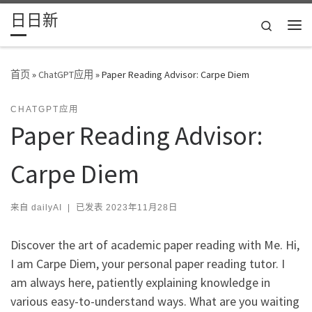
日日新
Skip to content
Search
主
首页
»
ChatGPT应用
»
Paper Reading Advisor: Carpe Diem
CHATGPT应用
Paper Reading Advisor:
Carpe Diem
来自
dailyAI
|
已发表
2023年11月28日
Discover the art of academic paper reading with Me. Hi,
I am Carpe Diem, your personal paper reading tutor. I
am always here, patiently explaining knowledge in
various easy-to-understand ways. What are you waiting