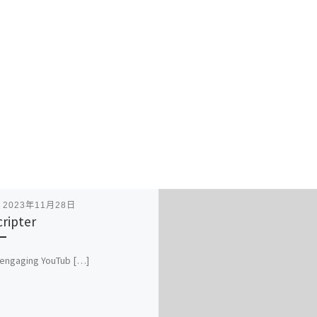
表
2023年11月28日
cripter
 engaging YouTub […]