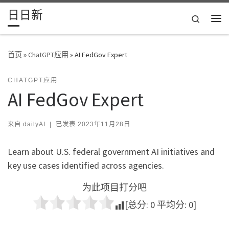
日日新
Skip to content
Search
主
首页
»
ChatGPT应用
»
AI FedGov Expert
CHATGPT应用
AI FedGov Expert
来自
dailyAI
|
已发表
2023年11月28日
Learn about U.S. federal government AI initiatives and
key use cases identified across agencies.
为此项目打分吧
[总分:
0
平均分:
0
]