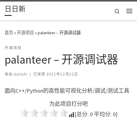
日日新
Skip to content
Search
主
首页
»
开源项目
»
palanteer – 开源调试器
开源项目
palanteer – 开源调试器
来自
dailyAI
|
已发表
2021年12月21日
面向C++/Python的高性能可视化分析/调试/测试工具
为此项目打分吧
[总分:
0
平均分:
0
]