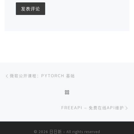
文章导航
上一篇
微软公开课程：PYTORCH 基础
返回文章列表
下
FREEAPI – 免费在线API维护
© 2026
日日新
– All rights reserved