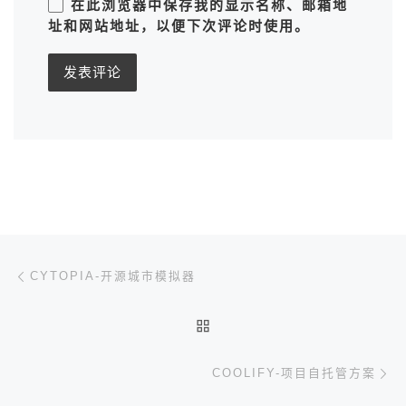
在此浏览器中保存我的显示名称、邮箱地
址和网站地址，以便下次评论时使用。
文章导航
上一篇
CYTOPIA-开源城市模拟器
返回文章列表
下
COOLIFY-项目自托管方案