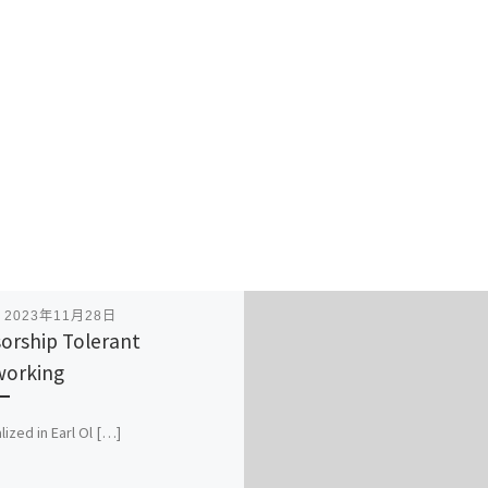
表
2023年11月28日
orship Tolerant
orking
lized in Earl Ol […]