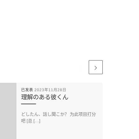
已发表
2023年11月28日
理解のある彼くん
どしたん、話し聞こか？ 为此项目打分
吧 [总 […]