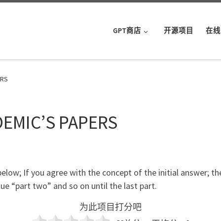
GPT商店
开源项目
在线
ERS
EMIC’S PAPERS
elow; If you agree with the concept of the initial answer; 
e “part two” and so on until the last part.
为此项目打分吧