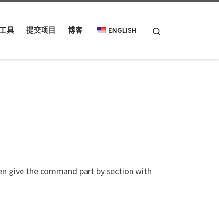
Search
工具
提交项目
博客
ENGLISH
then give the command part by section with