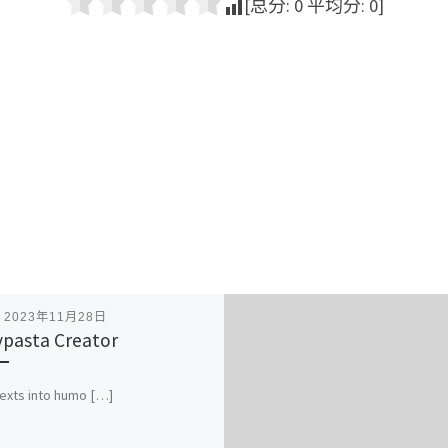
[总分:
0
平均分:
0
]
表
2023年11月28日
pasta Creator
 texts into humo […]