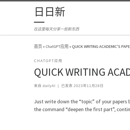
Skip to content
日日新
在这里每天分享一些新东西
首页
»
ChatGPT应用
»
QUICK WRITING ACADEMIC’S PAP
CHATGPT应用
QUICK WRITING ACAD
来自
dailyAI
|
已发表
2023年11月28日
Just write down the “topic” of your papers b
the command “deepen the first part”, continu