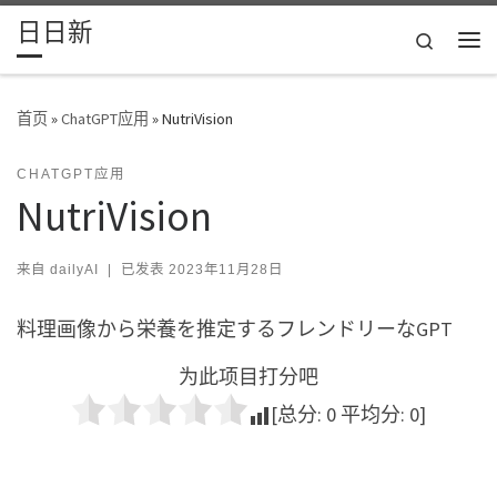
日日新
Skip to content
Search
主
首页
»
ChatGPT应用
»
NutriVision
CHATGPT应用
NutriVision
来自
dailyAI
|
已发表
2023年11月28日
料理画像から栄養を推定するフレンドリーなGPT
为此项目打分吧
[总分:
0
平均分:
0
]