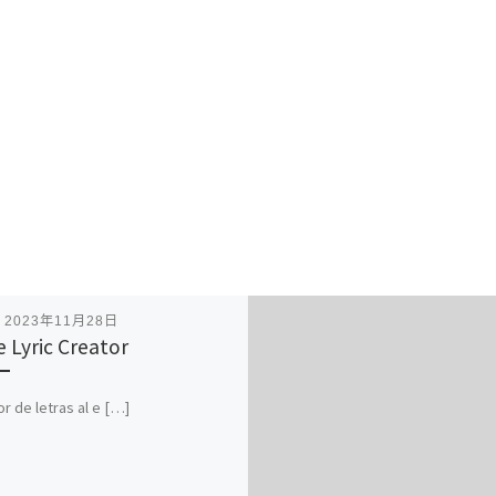
表
2023年11月28日
e Lyric Creator
r de letras al e […]