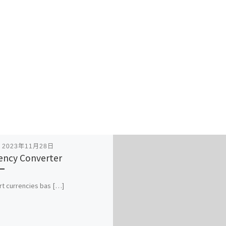
表
2023年11月28日
ency Converter
t currencies bas […]