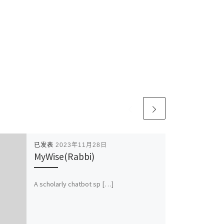
已发表
2023年11月28日
MyWise(Rabbi)
A scholarly chatbot sp […]