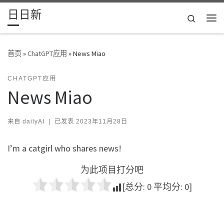
日日新
Skip to content
Search
主
首页
»
ChatGPT应用
»
News Miao
CHATGPT应用
News Miao
来自
dailyAI
|
已发表
2023年11月28日
I’m a catgirl who shares news!
为此项目打分吧
[总分:
0
平均分:
0
]