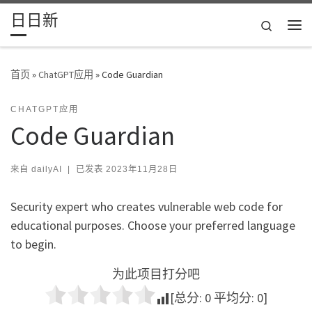
日日新
Skip to content
Search
主
首页
»
ChatGPT应用
»
Code Guardian
CHATGPT应用
Code Guardian
来自
dailyAI
|
已发表
2023年11月28日
Security expert who creates vulnerable web code for
educational purposes. Choose your preferred language
to begin.
为此项目打分吧
[总分:
0
平均分:
0
]