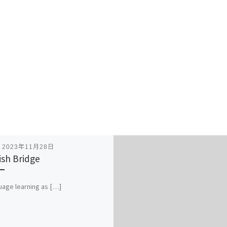
表
2023年11月28日
ish Bridge
uage learning as […]