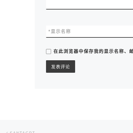
*
显示名称
在此浏览器中保存我的显示名称、
文章导航
上一篇