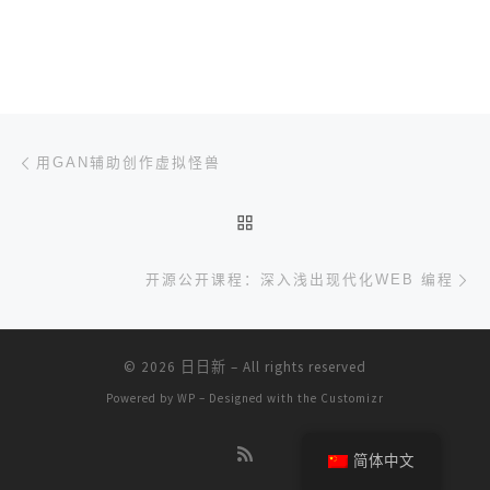
文章导航
上一篇
用GAN辅助创作虚拟怪兽
返回文章列表
下
开源公开课程：深入浅出现代化WEB 编程
© 2026
日日新
– All rights reserved
Powered by
WP
– Designed with the
Customizr
简体中文