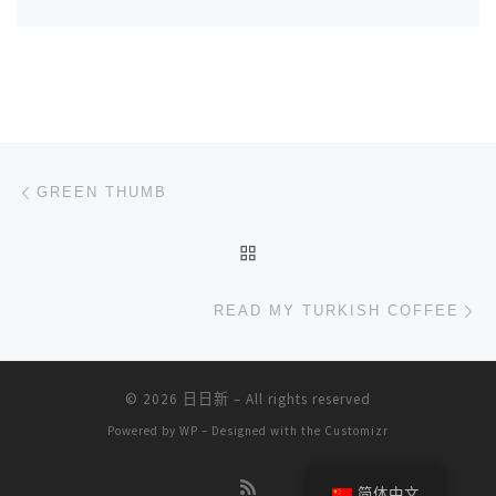
文章导航
上一篇
GREEN THUMB
返回文章列表
下
READ MY TURKISH COFFEE
© 2026
日日新
– All rights reserved
Powered by
WP
– Designed with the
Customizr
简体中文