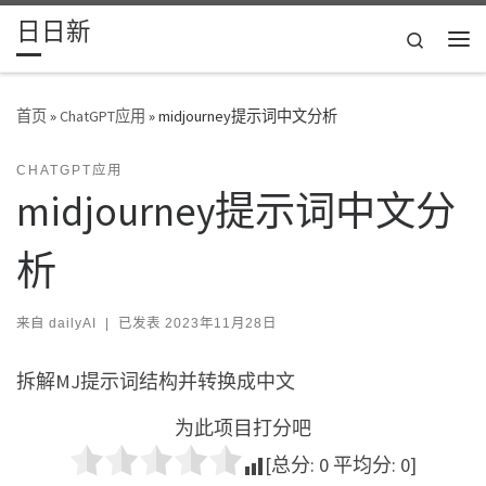
日日新
Skip to content
Search
主
首页
»
ChatGPT应用
»
midjourney提示词中文分析
CHATGPT应用
midjourney提示词中文分
析
来自
dailyAI
|
已发表
2023年11月28日
拆解MJ提示词结构并转换成中文
为此项目打分吧
[总分:
0
平均分:
0
]