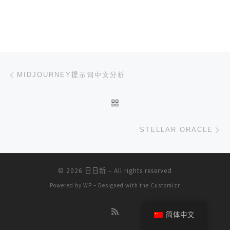
文章导航
上一篇
MIDJOURNEY提示词中文分析
返回文章列表
下
STELLAR ORACLE
© 2026
日日新
– All rights reserved
Powered by
WP
– Designed with the
Customizr
简体中文