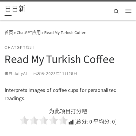
日日新
Skip to content
Search
主
首页
»
ChatGPT应用
»
Read My Turkish Coffee
CHATGPT应用
Read My Turkish Coffee
来自
dailyAI
|
已发表
2023年11月28日
Interprets images of coffee cups for personalized
readings.
为此项目打分吧
[总分:
0
平均分:
0
]