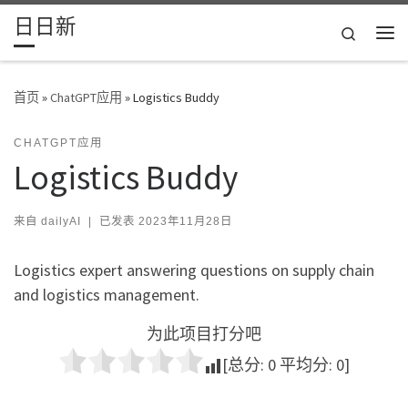
日日新
Skip to content
Search
主
首页
»
ChatGPT应用
»
Logistics Buddy
CHATGPT应用
Logistics Buddy
来自
dailyAI
|
已发表
2023年11月28日
Logistics expert answering questions on supply chain
and logistics management.
为此项目打分吧
[总分:
0
平均分:
0
]